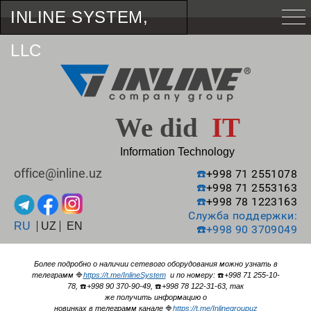
INLINE SYSTEM,
LLC
We did
IT
Information Technology
office@inline.uz
☎️
+998 71 2551078
☎️
+998 71 2553163
☎️
+998 78 1223163
Служба поддержки:
RU
UZ
EN
☎️
+998 90 3709049
Более подробно о наличии сетевого оборудования можно узнать в
телеграмм
🔷
https://t.me/InlineSystem
и по номеру:
☎️
+998 71 255-10-
78,
☎️
+998 90 370-90-49,
☎️
+998 78 122-31-63, так
же получить информацию о
новинках в телеграмм канале
🔷
https://t.me/Inlinegroupuz