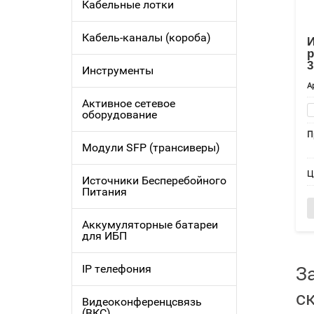
Кабельные лотки
Кабель-каналы (короба)
р
Инструменты
А
Активное сетевое
оборудование
П
Модули SFP (трансиверы)
Ц
Источники Бесперебойного
Питания
Аккумуляторные батареи
для ИБП
IP телефония
З
с
Видеоконференцсвязь
(ВКС)