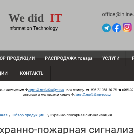
office@inline
We did
IT
Information Technology
ОР ПРОДУКЦИИ
РАСПРОДАЖА товара
УСЛУГИ
Р
ЦИИ
КОНТАКТЫ
ать в телеграмм
🔷
https://t.me/InlineSystem
и по номеру:
☎️
+998 71 255-10-78,
☎️
+998 90
новинках в телеграмм канале
🔷
https://t.me/Inlinegroupuz
вная
 \ 
  Обзор продукции  
 \ 
Охранно-пожарная сигнализация
хранно-пожарная сигнали