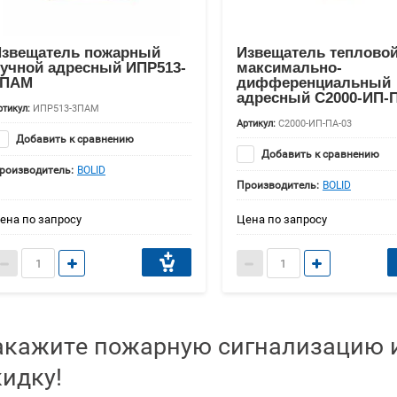
Извещатель пожарный
Извещатель теплово
учной адресный ИПР513-
максимально-
3ПАМ
дифференциальный
адресный С2000-ИП-
ртикул:
ИПР513-3ПАМ
Артикул:
С2000-ИП-ПА-03
Добавить к сравнению
Добавить к сравнению
роизводитель:
BOLID
Производитель:
BOLID
ена по запросу
Цена по запросу
акажите пожарную сигнализацию и
кидку!