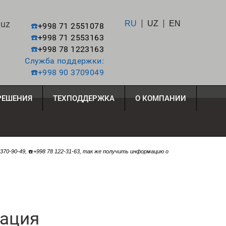
.uz
RU
UZ
EN
☎️
+998 71 2551078
☎️
+998 71 2553163
☎️
+998 78 1223163
Служба поддержки:
☎️
+998 90 3709049
ЕШЕНИЯ
ТЕХПОДДЕРЖКА
О КОМПАНИИ
 370-90-49,
☎️
+998 78 122-31-63, так же получить информацию о
зация