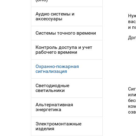
Аудио системы и
Нуж
аксессуары
вас
и п
Системы точного времени
Доп
Контроль доступа и учет
рабочего времени
Охранно-пожарная
сигнализация
Светодиодные
Сиг
светильники
или
бес
Альтернативная
ком
энергетика
озв
Электромонтажные
изделия