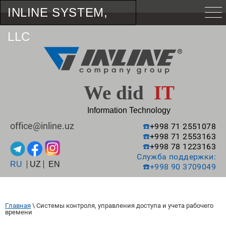
INLINE SYSTEM,
LLC
We did
IT
Information Technology
office@inline.uz
☎️
+998 71 2551078
☎️
+998 71 2553163
☎️
+998 78 1223163
Служба поддержки:
RU
UZ
EN
☎️
+998 90 3709049
Главная
 \ 
Системы контроля, управления доступа и учета рабочего 
времени