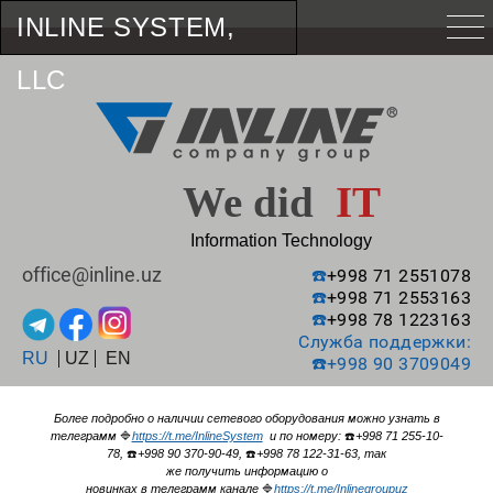
INLINE SYSTEM,
LLC
We did
IT
Information Technology
office@inline.uz
☎️
+998 71 2551078
☎️
+998 71 2553163
☎️
+998 78 1223163
Служба поддержки:
RU
UZ
EN
☎️
+998 90 3709049
Более подробно о наличии сетевого оборудования можно узнать в
телеграмм
🔷
https://t.me/InlineSystem
и по номеру:
☎️
+998 71 255-10-
78,
☎️
+998 90 370-90-49,
☎️
+998 78 122-31-63, так
же получить информацию о
новинках в телеграмм канале
🔷
https://t.me/Inlinegroupuz